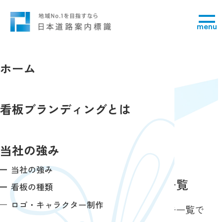
menu
ホーム
空き看板検索
看板ブランディングとは
search
当社の強み
当社の強み
利根郡みなかみ町の看板一覧
看板の種類
ロゴ・キャラクター制作
選択いただいた地域の看板・屋外広告一覧で