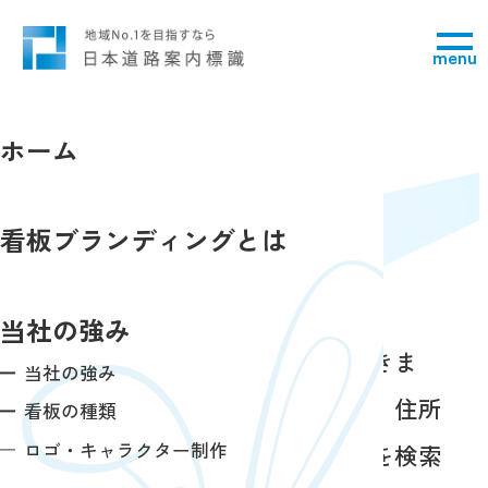
menu
ホーム
空き看板検索
看板ブランディングとは
search
当社の強み
全国の空き看板の情報を検索できま
当社の強み
す。エリア名や道路・交差点名、住所
看板の種類
ロゴ・キャラクター制作
から、レンタルできる看板情報を検索