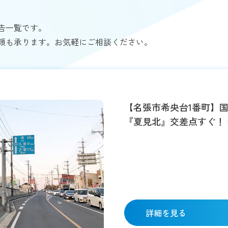
告一覧です。
頼も承ります。お気軽にご相談ください。
【名張市希央台1番町】国
『夏見北』交差点すぐ！ 
適！
詳細を見る