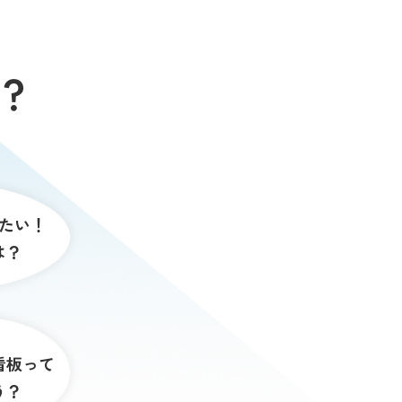
？
たい！
は？
看板って
う？