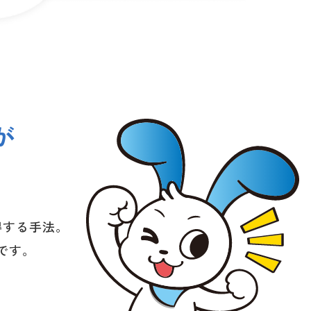
が
得する手法。
です。